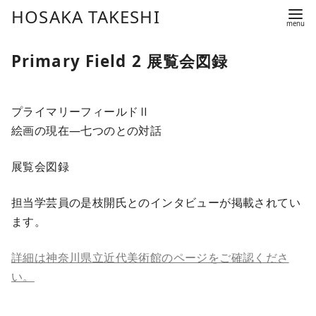
コ
HOSAKA TAKESHI
ン
テ
Primary Field 2 展覧会図録
ン
ツ
へ
プライマリーフィールドⅡ
移
絵画の現在―七つのとの対話
動
展覧会図録
担当学芸員の是枝開氏とのインタビューが掲載されてい
ます。
詳細は神奈川県立近代美術館のページをご確認くださ
い。