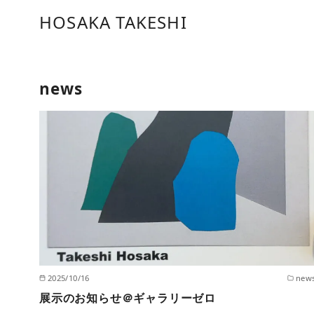
コ
HOSAKA TAKESHI
ン
テ
ン
ツ
news
へ
移
動
2025/10/16
new
展示のお知らせ＠ギャラリーゼロ