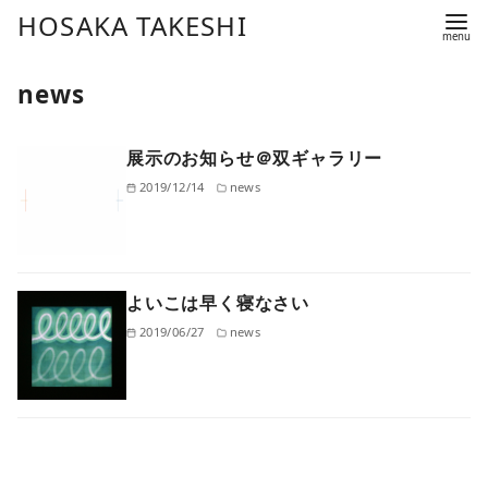
コ
HOSAKA TAKESHI
ン
テ
news
ン
ツ
展示のお知らせ＠双ギャラリー
へ
移
2019/12/14
news
動
よいこは早く寝なさい
2019/06/27
news