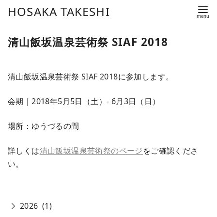
コ
HOSAKA TAKESHI
ン
テ
清山飯坂温泉芸術祭 SIAF 2018
ン
ツ
へ
清山飯坂温泉芸術祭 SIAF 2018に参加します。
移
動
会期｜2018年5月5日（土）- 6月3日（日）
場所：ゆうづるの間
詳しくは
清山飯坂温泉芸術祭のページ
をご確認くださ
い。
2026
(1)