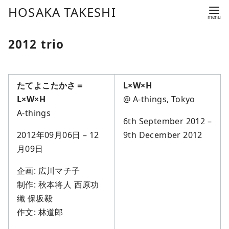
コ
HOSAKA TAKESHI
ン
テ
2012 trio
ン
ツ
へ
たてよこたかさ＝
L×W×H
移
L×W×H
@ A-things, Tokyo
動
A-things
6th September 2012 –
2012年09月06日 – 12
9th December 2012
月09日
企画: 広川マチ子
制作: 秋本将人 西原功
織 保坂毅
作文: 林道郎