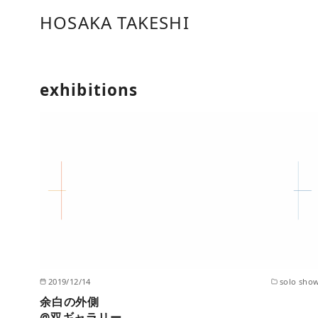
コ
HOSAKA TAKESHI
ン
テ
ン
ツ
exhibitions
へ
移
動
2019/12/14
solo sho
余白の外側
@双ギャラリー