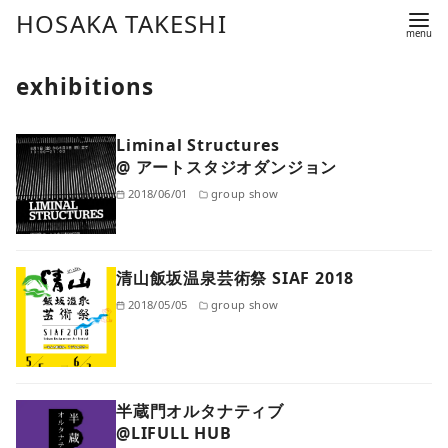
コ
HOSAKA TAKESHI
ン
テ
exhibitions
ン
ツ
Liminal Structures
へ
@ アートスタジオダンジョン
移
2018/06/01
group show
動
清山飯坂温泉芸術祭 SIAF 2018
2018/05/05
group show
半蔵門オルタナティブ
@LIFULL HUB